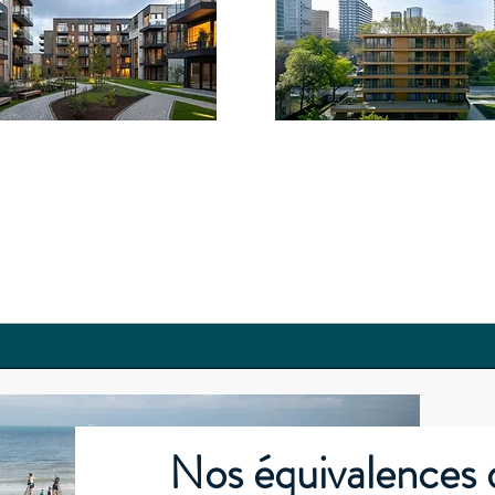
ogements &
Equipements
Tertiaires
Nos équivalences d