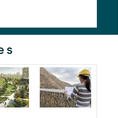
es
ysage,
OPC & Conduite