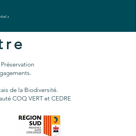
ntiel »
tre
 Préservation
engagements.
s de la Biodiversité.
nauté COQ VERT et CEDRE