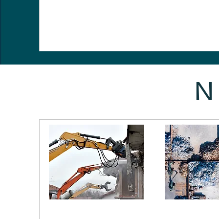
N
Démolition
Econ