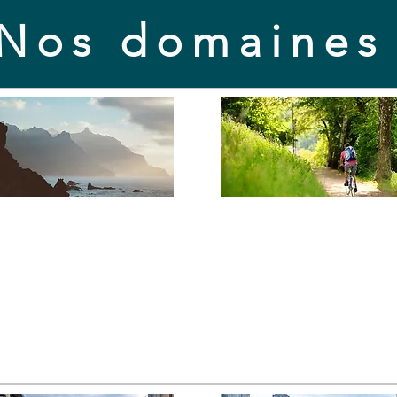
Nos domaine
pace naturel &
Voirie, mobilit
Patrimoine
stationneme