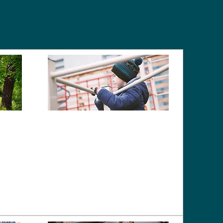
s
é &
Enseignement
nt