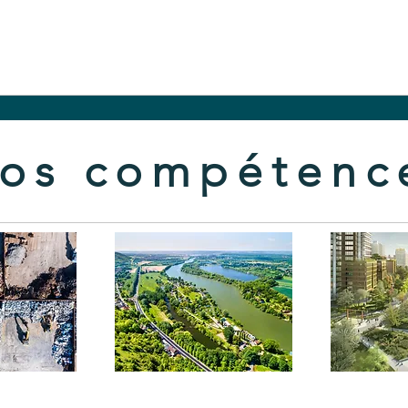
os compétenc
omie
Aménagement
Pa