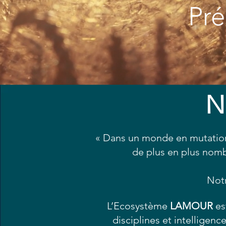
Pré
N
« Dans un monde en mutation
de plus en plus nomb
Notr
L’Ecosystème
LAMOUR
es
disciplines et intelligen